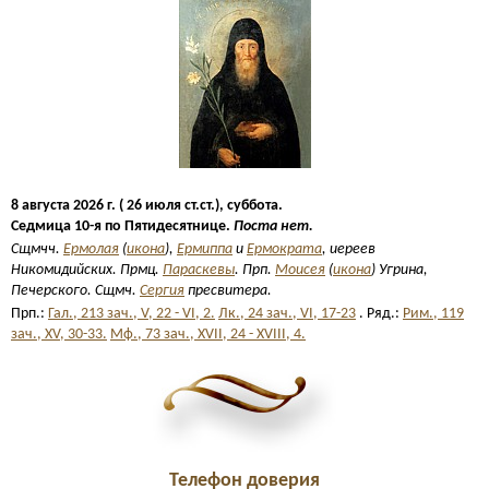
8 августа 2026 г. ( 26 июля ст.ст.), суббота.
Седмица 10-я по Пятидесятнице.
Поста нет.
Сщмчч.
Ермолая
(
икона
),
Ермиппа
и
Ермократа
, иереев
Никомидийских. Прмц.
Параскевы
. Прп.
Моисея
(
икона
) Угрина,
Печерского. Сщмч.
Сергия
пресвитера.
Прп.:
Гал., 213 зач., V, 22 - VI, 2.
Лк., 24 зач., VI, 17-23
. Ряд.:
Рим., 119
зач., XV, 30-33.
Мф., 73 зач., XVII, 24 - XVIII, 4.
Телефон доверия