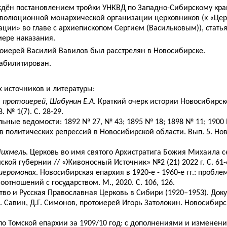
ждён постановлением тройки УНКВД по Западно-Сибирскому кр
революционной монархической организации церковников (к «Це
ции» во главе с архиепископом Сергием (Васильковым)), статья 5
мере наказания.
тоиерей Василий Вавилов был расстрелян в Новосибирске.
еабилитирован.
 источников и литературы:
 протоиерей, Шабунин Е.А
. Краткий очерк истории Новосибирск
 № 1(7). С. 28-29.
льные ведомости: 1892 № 27, № 43; 1895 № 18; 1898 № 11; 1900 
в политических репрессий в Новосибирской области. Вып. 5. Но
Михмель
. Церковь во имя святого Архистратига Божия Михаила с
ской губернии // «Живоносный Источник» №2 (21) 2022 г. С. 61-
 иеромонах
. Новосибирская епархия в 1920-е - 1960-е гг.: пробл
оотношений с государством. М., 2020. С. 106, 126.
ство и Русская Православная Церковь в Сибири (1920–1953). До
. Савин, Д.Г. Симонов, протоиерей Игорь Затолокин. Новосибирск.
по Томской епархии за 1909/10 год: с дополнениями и изменен