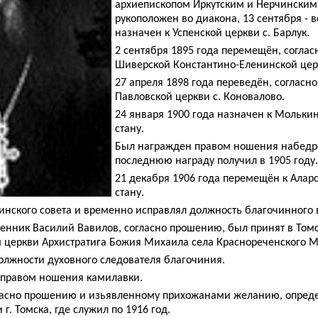
архиепископом Иркутским и Нерчинским
рукоположен во диакона, 13 сентября - 
назначен к Успенской церкви с. Барлук.
2 сентября 1895 года перемещён, соглас
Шиверской Константино-Еленинской цер
27 апреля 1898 года переведён, согласн
Павловской церкви с. Коновалово.
24 января 1900 года назначен к Мольки
стану.
Был награжден правом ношения набедре
последнюю награду получил в 1905 году.
21 декабря 1906 года перемещён к Алар
стану.
инского совета и временно исправлял должность благочинного в
щенник Василий Вавилов, согласно прошению, был принят в Том
 церкви Архистратига Божия Михаила села Краснореченского М
должности духовного следователя благочиния.
 правом ношения камилавки.
гласно прошению и изьявленному прихожанами желанию, опреде
г. Томска, где служил по 1916 год.