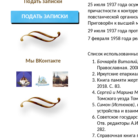
Подать записки
25 июля 1937 года осу
причастности к контр
ПОДАТЬ ЗАПИСКИ
повстанческой организа
Приговорён к высшей 
29 июля 1937 года про
7 февраля 1958 года р
Список использованных
Мы ВКонтакте
Бочкарёв Виталий,
Православная. 2008.
Иркутские епархиа
Книга памяти жерт
2018. С. 83.
Сергей и Марина 
Томского уезда Том
Симон (Истюков),
устройства и взаим
Советское государ
Отв. редакторы А.И
282.
Справочная книга 