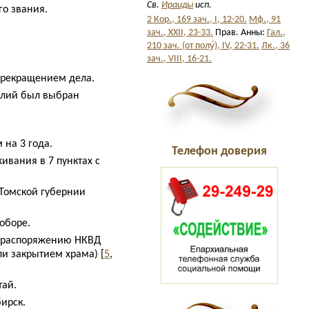
Св.
Ираиды
исп.
го звания.
2 Кор., 169 зач., I, 12-20.
Мф., 91
зач., XXII, 23-33.
Прав. Анны:
Гал.,
210 зач. (от полу́), IV, 22-31.
Лк., 36
зач., VIII, 16-21.
 прекращением дела.
силий был выбран
 на 3 года.
Телефон доверия
вания в 7 пунктах с
 Томской губернии
оборе.
по распоряжению НКВД
ли закрытием храма) [
5
,
тай.
ирск.