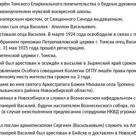
тарём Томского Епархиального попечительства о бедных духовно
законоучителем мужской воскресной школы.
н наперсным крестом, от Священного Синода выдаваемым.
елян сын отца Василия - Аполлон Васильевич.
стовали отца Василия. В марте 1924 года освободили в связи с
собранием прихожан Петропавловской церкви г. Томска отец Ва
 31 мая 1925 года прошёл регистрацию.
ретенской церкви г. Томска.
ий был арестован и осуждён к высылке в Зырянский край сроком
новлением Особого совещания Коллегии ОГПУ лишён права прожи
янному месту жительства сроком на 3 года.
храме во имя святого Архистратига Божия Михаила села Тропино
лыванского района Новосибирской области).
реехал в Новосибирск и служил в Вознесенском кафедральном с
ротоиерей Василий, будучи настоятелем Вознесенского собора, 
и (в случае неисполнения предписания сотрудники НКВД угрожа
ыл послан архиепископом Сергием (Васильковым) служить на Ал
отоиерей Василий был арестован в Бийске и доставлен в Новосиб