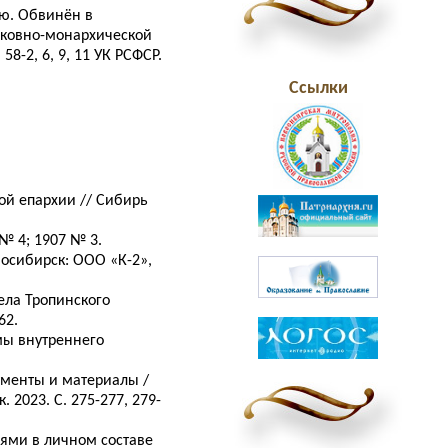
аю. Обвинён в
рковно-монархической
8-2, 6, 9, 11 УК РСФСР.
Ссылки
ой епархии // Сибирь
№ 4; 1907 № 3.
восибирск: ООО «К-2»,
ела Тропинского
62.
емы внутреннего
кументы и материалы /
 2023. С. 275-277, 279-
иями в личном составе