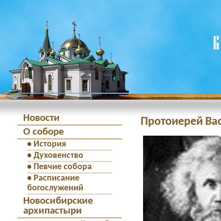
Новости
Протоиерей Вас
О соборе
•
История
•
Духовенство
•
Певчие собора
•
Расписание
богослужений
Новосибирские
архипастыри