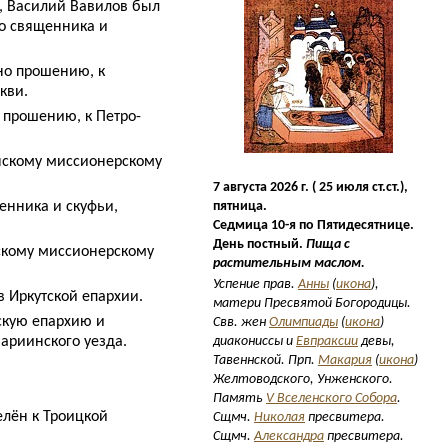
, Василий Вавилов был
во священника и
но прошению, к
кви.
о прошению, к Петро-
нскому миссионерскому
7 августа 2026 г. ( 25 июля ст.ст.),
нника и скуфьи,
пятница.
Седмица 10-я по Пятидесятнице.
День постный.
Пища с
скому миссионерскому
растительным маслом.
Успение прав.
Анны
(
икона
),
 Иркутской епархии.
матери Пресвятой Богородицы.
скую епархию и
Свв. жен
Олимпиады
(
икона
)
ариинского уезда.
диакониссы и
Евпраксии
девы,
Тавеннской. Прп.
Макария
(
икона
)
Желтоводского, Унженского.
Память
V Вселенского Собора
.
лён к Троицкой
Сщмч.
Николая
пресвитера.
Сщмч.
Александра
пресвитера.