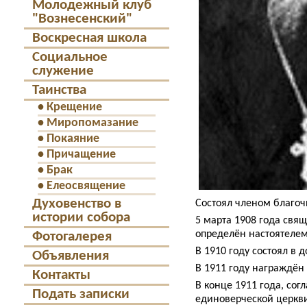
Молодежный клуб
"Вознесенский"
Воскресная школа
Социальное
служение
Таинства
•
Крещение
•
Миропомазание
•
Покаяние
•
Причащение
•
Брак
•
Елеосвящение
Духовенство в
Состоял членом благоч
истории собора
5 марта 1908 года свя
определён настоятелем
Фотогалерея
В 1910 году состоял в 
Объявления
В 1911 году награждён
Контакты
В конце 1911 года, со
Подать записки
единоверческой церкви 