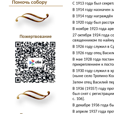
Помочь собору
С 1913 года был секре
В 1914 году назначен 
В 1914 году награждё
В 1920 году был расстр
В ноябре 1923 года аре
27 октября 1924 года 
Пожертвование
священником по найму.
В 1926 году служил в С
В 1926 году отец Васил
В мае 1928 года поста
прикреплением к посто
В 1930 году служил в 
(ныне село Тропино Ко
Затем отец Василий пе
В 1936 (1935?) году п
был снят с регистраци
с. 106].
В декабре 1936 года б
В апреле 1937 года пр