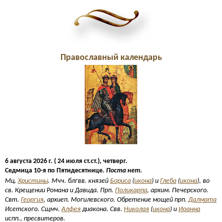
Православный календарь
6 августа 2026 г. ( 24 июля ст.ст.), четверг.
Седмица 10-я по Пятидесятнице.
Поста нет.
Мц.
Христины
. Мчч. блгвв. князей
Бориса
(
икона
) и
Глеба
(
икона
), во
св. Крещении Романа и Давида. Прп.
Поликарпа
, архим. Печерского.
Свт.
Георгия
, архиеп. Могилевского. Обретение мощей прп.
Далмата
Исетского. Сщмч.
Алфея
диакона. Свв.
Николая
(
икона
) и
Иоанна
испп., пресвитеров.