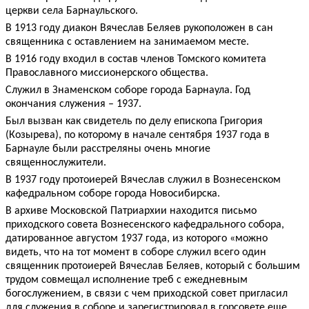
церкви села Барнаульского.
В 1913 году диакон Вячеслав Беляев рукоположен в сан
священника с оставлением на занимаемом месте.
В 1916 году входил в состав членов Томского комитета
Православного миссионерского общества.
Служил в Знаменском соборе города Барнаула. Год
окончания служения – 1937.
Был вызван как свидетель по делу епископа Григория
(Козырева), по которому в начале сентября 1937 года в
Барнауле были расстреляны очень многие
священнослужители.
В 1937 году протоиерей Вячеслав служил в Вознесенском
кафедральном соборе города Новосибирска.
В архиве Московской Патриархии находится письмо
приходского совета Вознесенского кафедрального собора,
датированное августом 1937 года, из которого «можно
видеть, что на тот момент в соборе служил всего один
священник протоиерей Вячеслав Беляев, который с большим
трудом совмещал исполнение треб с ежедневным
богослужением, в связи с чем приходской совет пригласил
для служения в соборе и зарегистрировал в горсовете еще