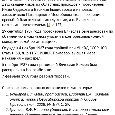
двух священников из областных приходов – протоиереев
Илию Седакова и Василия Екшибарова и направил
заместителю Патриаршего Местоблюстителя прошение с
просьбой благословить их служение, а о. Вячеслава
назначить настоятелем» [
4
. с.127]
29 сентября 1937 года протоиерей Вячеслав был арестован по
обвинению в «активном участии в контрреволюционной
монархической организации».
Осужден 4 ноября 1937 года тройкой при УНКВД СССР НСО.
Статья: 58, п. 2-11 УК РСФСР. Приговор: высшая мера
наказания – расстрел.
5 ноября 1937 года протоиерей Вячеслав Беляев был
расстрелян в Новосибирске.
7 февраля 1958 года реабилитирован.
Список использованных источников и литературы:
Бочкарёв Виталий, протоиерей, Шабунин Е.А. Краткий
очерк истории Новосибирской епархии // Сибирь
Православная. 2008. № 1(7). С. 29.
Гришаев В.Ф. Невинно убиенные. К истории сталинских