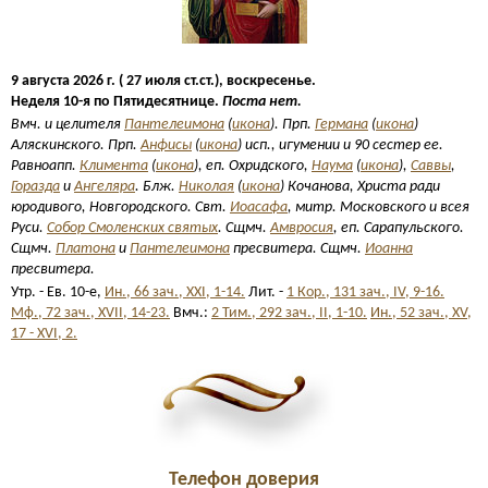
9 августа 2026 г. ( 27 июля ст.ст.), воскресенье.
Неделя 10-я по Пятидесятнице.
Поста нет.
Вмч. и целителя
Пантелеимона
(
икона
). Прп.
Германа
(
икона
)
Аляскинского. Прп.
Анфисы
(
икона
) исп., игумении и 90 сестер ее.
Равноапп.
Климента
(
икона
), еп. Охридского,
Наума
(
икона
),
Саввы
,
Горазда
и
Ангеляра
. Блж.
Николая
(
икона
) Кочанова, Христа ради
юродивого, Новгородского. Свт.
Иоасафа
, митр. Московского и всея
Руси.
Собор Смоленских святых
. Сщмч.
Амвросия
, еп. Сарапульского.
Сщмч.
Платона
и
Пантелеимона
пресвитера. Сщмч.
Иоанна
пресвитера.
Утр. - Ев. 10-е,
Ин., 66 зач., XXI, 1-14.
Лит. -
1 Кор., 131 зач., IV, 9-16.
Мф., 72 зач., XVII, 14-23.
Вмч.:
2 Тим., 292 зач., II, 1-10.
Ин., 52 зач., XV,
17 - XVI, 2.
Телефон доверия