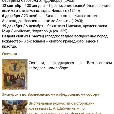
Серафима Саровского, чудотворца (1903);
12 сентября
/ 30 августа – Перенесение мощей благоверного
великого князя Александра Невского (1724);
6 декабря
/ 23 ноября – Благоверного великого князя
Александра Невского, в схиме Алексия (1263);
19 декабря
/ 6 декабря – Святителя Николая, архиепископа
Мир Ликийских, Чудотворца (ок. 335);
Неделя святых Праотец
(предпоследнее воскресенье перед
Рождеством Христовым) – святого праведного Гедеона
праотца.
Святыни
Святыни, находящиеся в Вознесенском
кафедральном соборе.
Экскурсии по Вознесенскому кафедральному собору
Виртуальные экскурсии с историком-
краеведом Е. А. Шабуниным по
кафедральному собору Новосибирской и