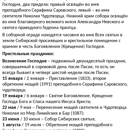
Господня, два придела: правый освящён во имя
преподобного Серафима Саровского, левый – во имя
святителя Николая Чудотворца. Нижний храм собора освящён
во имя благоверного великого князя Александра Невского и
святого праведного Гедеона праотца.
В соборной ограде находятся часовня во имя Всех святых в
земле Сибирской просиявших и крестильное помещение с
храмом в честь Богоявления (Крещения) Господня.
Престольные праздники:
Вознесение Господне
– подвижный двунадесятый праздник,
совершаемый в сороковой день после Пасхи, то есть он
всегда бывает в четверг шестой недели после Пасхи;
15 января
/ 2 января – Преставление (1833), второе
обретение мощей (1991) преподобного Серафима Саровского,
чудотворца;
19 января
/ 6 января – Святое Богоявление. Крещение
Господа Бога и Спаса нашего Иисуса Христа;
22 мая
/ 9 мая – Перенесение мощей святителя и Чудотворца
Николая из Мир Ликийских в Бар (1087);
23 июня
/ 10 июня – Собор Сибирских святых;
1 августа
/ 19 июля – Обретение мощей преподобного