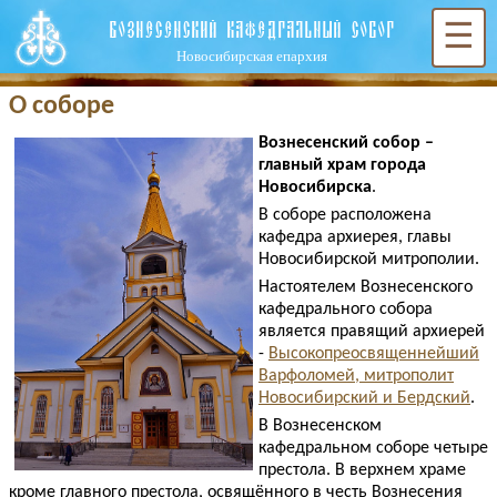
ВОЗНЕСЕНСКИЙ КАФЕДРАЛЬНЫЙ СОБОР
☰
Новосибирская епархия
О соборе
Вознесенский собор –
главный храм города
Новосибирска
.
В соборе расположена
кафедра архиерея, главы
Новосибирской митрополии.
Настоятелем Вознесенского
кафедрального собора
является правящий архиерей
-
Высокопреосвященнейший
Варфоломей, митрополит
Новосибирский и Бердский
.
В Вознесенском
кафедральном соборе четыре
престола. В верхнем храме
кроме главного престола, освящённого в честь Вознесения