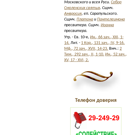
Московского и всея Руси.
Собор
Смоленских святых
. Сщмч.
Амвросия
, еп. Сарапульского.
Сщмч.
Платона
и
Пантелеимона
пресвитера. Сщмч.
Иоанна
пресвитера.
Утр. - Ев. 10-е,
Ин., 66 зач., XXI, 1-
14.
Лит. -
1 Кор., 131 зач., IV, 9-16.
Мф., 72 зач., XVII, 14-23.
Вмч.:
2
Тим., 292 зач., II, 1-10.
Ин., 52 зач.,
XV, 17 - XVI, 2.
Телефон доверия