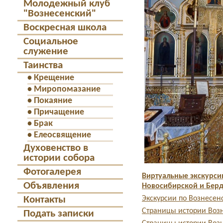
Молодежный клуб
"Вознесенский"
Воскресная школа
Социальное
служение
Таинства
•
Крещение
•
Миропомазание
•
Покаяние
•
Причащение
•
Брак
•
Елеосвящение
Духовенство в
истории собора
Фотогалерея
Виртуальные экскурси
Объявления
Новосибирской и Берд
Контакты
Экскурсии по Вознесен
Страницы истории Возн
Подать записки