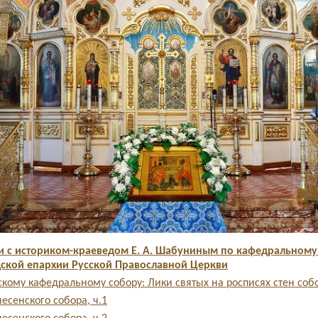
и с историком-краеведом Е. А. Шабуниным по кафедральному
ской епархии Русской Православной Церкви
скому кафедральному собору: Лики святых на росписях стен соб
есенского собора, ч.1