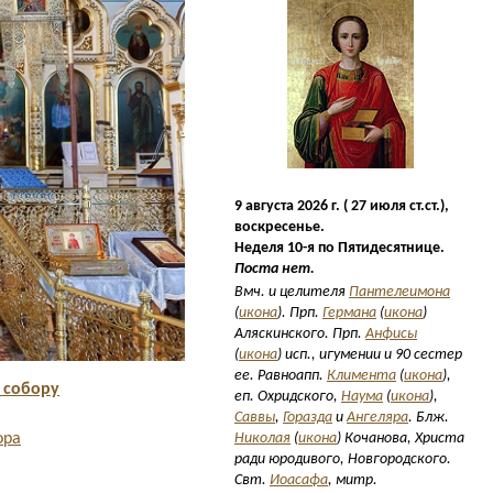
9 августа 2026 г. ( 27 июля ст.ст.),
воскресенье.
Неделя 10-я по Пятидесятнице.
Поста нет.
Вмч. и целителя
Пантелеимона
(
икона
). Прп.
Германа
(
икона
)
Аляскинского. Прп.
Анфисы
(
икона
) исп., игумении и 90 сестер
ее. Равноапп.
Климента
(
икона
),
 собору
еп. Охридского,
Наума
(
икона
),
Саввы
,
Горазда
и
Ангеляра
. Блж.
Николая
(
икона
) Кочанова, Христа
ора
ради юродивого, Новгородского.
Свт.
Иоасафа
, митр.