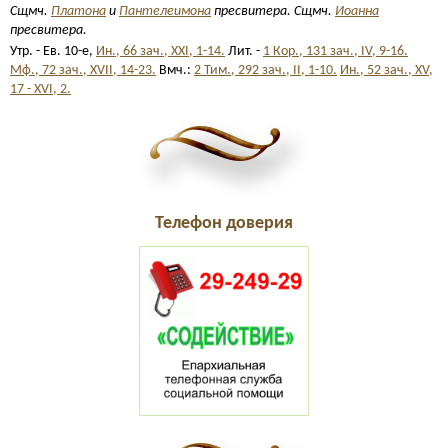
Сщмч.
Платона
и
Пантелеимона
пресвитера. Сщмч.
Иоанна
пресвитера.
Утр. - Ев. 10-е,
Ин., 66 зач., XXI, 1-14.
Лит. -
1 Кор., 131 зач., IV, 9-16.
Мф., 72 зач., XVII, 14-23.
Вмч.:
2 Тим., 292 зач., II, 1-10.
Ин., 52 зач., XV,
17 - XVI, 2.
Телефон доверия