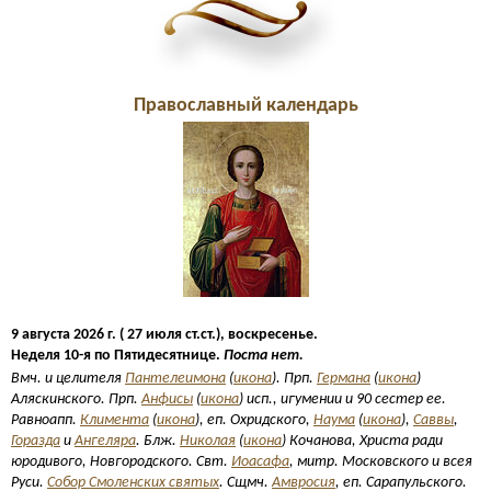
Православный календарь
9 августа 2026 г. ( 27 июля ст.ст.), воскресенье.
Неделя 10-я по Пятидесятнице.
Поста нет.
Вмч. и целителя
Пантелеимона
(
икона
). Прп.
Германа
(
икона
)
Аляскинского. Прп.
Анфисы
(
икона
) исп., игумении и 90 сестер ее.
Равноапп.
Климента
(
икона
), еп. Охридского,
Наума
(
икона
),
Саввы
,
Горазда
и
Ангеляра
. Блж.
Николая
(
икона
) Кочанова, Христа ради
юродивого, Новгородского. Свт.
Иоасафа
, митр. Московского и всея
Руси.
Собор Смоленских святых
. Сщмч.
Амвросия
, еп. Сарапульского.