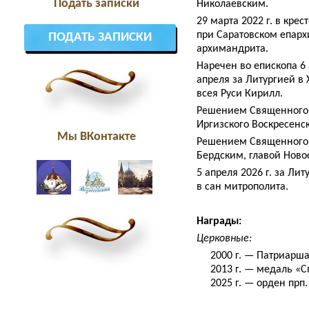
Подать записки
Николаевским.
29 марта 2022 г. в кре
при Саратовском епарх
ПОДАТЬ ЗАПИСКИ
архимандрита.
Наречен во епископа 6 
апреля за Литургией в
всея Руси Кирилл.
Решением Священного 
Иргизского Воскресенск
Мы ВКонтакте
Решением Священного 
Бердским, главой Ново
5 апреля 2026 г. за Л
в сан митрополита.
Награды:
Церковные:
2000 г. — Патриаршая
2013 г. — медаль «Спа
2025 г. — орден прп. С