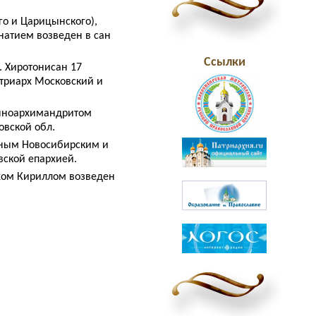
го и Царицынского),
натием возведен в сан
Ссылки
. Хиротонисан 17
атриарх Московский и
енноархимандритом
овской обл.
нным Новосибирским и
вской епархией.
рхом Кириллом возведен