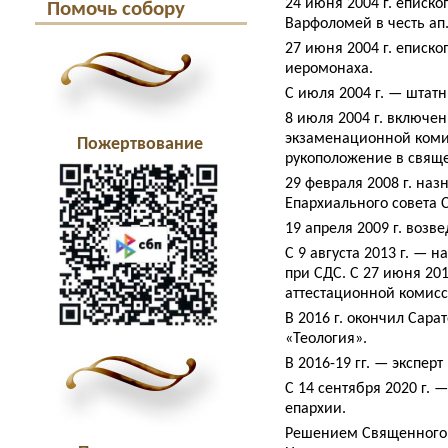
24 июня 2004 г. еписк
Помочь собору
Варфоломей в честь ап
27 июня 2004 г. еписк
иеромонаха.
С июля 2004 г. — штат
8 июля 2004 г. включен
экзаменационной комис
Пожертвование
рукоположение в свящ
29 февраля 2008 г. наз
Епархиального совета 
19 апреля 2009 г. возв
С 9 августа 2013 г. — 
при СДС. С 27 июня 20
аттестационной комисс
В 2016 г. окончил Сар
«Теология».
В 2016-19 гг. — экспер
С 14 сентября 2020 г.
епархии.
Решением Священного С