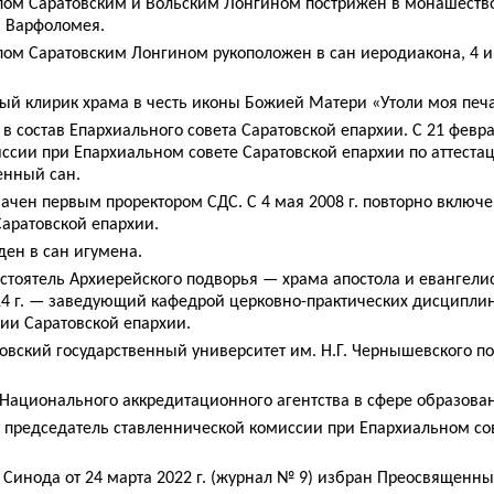
опом Саратовским и Вольским Лонгином пострижен в монашеств
. Варфоломея.
опом Саратовским Лонгином рукоположен в сан иеродиакона, 4 ию
ный клирик храма в честь иконы Божией Матери «Утоли моя печа
 в состав Епархиального совета Саратовской епархии. С 21 февра
сии при Епархиальном совете Саратовской епархии по аттеста
енный сан.
начен первым проректором СДС. С 4 мая 2008 г. повторно включе
Саратовской епархии.
еден в сан игумена.
настоятель Архиерейского подворья — храма апостола и евангели
14 г. — заведующий кафедрой церковно-практических дисциплин 
ии Саратовской епархии.
атовский государственный университет им. Н.Г. Чернышевского 
т Национального аккредитационного агентства в сфере образова
 — председатель ставленнической комиссии при Епархиальном со
инода от 24 марта 2022 г. (журнал № 9) избран Преосвященн