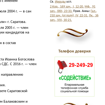
о с именем
Св.
Ираиды
исп.
2 Кор., 169 зач., I, 12-20.
Мф., 91
зач., XXII, 23-33.
Прав. Анны:
Гал.,
ля 2004 г. — в сан
210 зач. (от полу́), IV, 22-31.
Лк., 36
зач., VIII, 16-21.
ли» г. Саратова.
ля 2005 г. — член
ции кандидатов на
н в состав
Телефон доверия
ста Иоанна Богослова
СДС. C 2016 г. — член
по направлению
ния.
вете Саратовской
ым Балаковским и