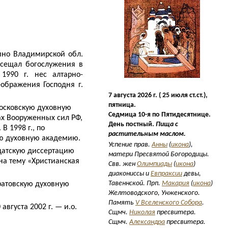
нино Владимирской обл.
осещал богослужения в
 1990 г. нес алтарно-
ображения Господня г.
7 августа 2026 г. ( 25 июля ст.ст.),
пятница.
Московскую духовную
Седмица 10-я по Пятидесятнице.
ах Вооруженных сил РФ,
День постный.
Пища с
В 1998 г., по
растительным маслом.
ую духовную академию.
Успение прав.
Анны
(
икона
),
идатскую диссертацию
матери Пресвятой Богородицы.
на тему «Христианская
Свв. жен
Олимпиады
(
икона
)
диакониссы и
Евпраксии
девы,
Тавеннской. Прп.
Макария
(
икона
)
ратовскую духовную
Желтоводского, Унженского.
Память
V Вселенского Собора
.
августа 2002 г. — и.о.
Сщмч.
Николая
пресвитера.
Сщмч.
Александра
пресвитера.