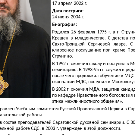
17 апреля 2022 г.
Дата пострига:
24 июня 2004 г.
Биография:
Родился 26 февраля 1975 г. в г. Стру
Крещен в младенчестве. С детства п
Свято-Троицкой Сергиевой лавре. С
клиросное послушание при храме Пре
Струнино.
В 1992 г. окончил школу и поступил в 
семинарию. В 1993-95 гг. служил в ряд
после чего продолжил обучение в МДС. 
окончании МДС, поступил в Московск
В 2002 г. окончил МДА, защитив канд
по кафедре Нравственного богословия 
этика межличностного общения».
равлен Учебным комитетом Русской Православной Церкви в Са
авательской работы.
 в состав преподавателей Саратовской духовной семинарии. С 30 
ельной работе СДС, в 2003 г. утвержден в этой должности.