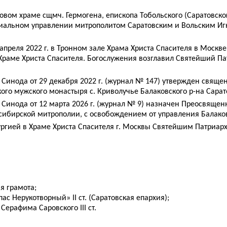
стовом храме сщмч. Гермогена, епископа Тобольского (Саратовско
иальном управлении митрополитом Саратовским и Вольским Иг
апреля 2022 г. в Тронном зале Храма Христа Спасителя в Москве
 Храме Христа Спасителя. Богослужения возглавил Святейший П
Синода от 29 декабря 2022 г. (журнал № 147) утвержден свящ
ого мужского монастыря с. Криволучье Балаковского р-на Сарат
Синода от 12 марта 2026 г. (журнал № 9) назначен Преосвяще
сибирской митрополии, с освобождением от управления Балако
итургией в Храме Христа Спасителя г. Москвы Святейшим Патриа
 грамота;
с Нерукотворный» II ст. (Саратовская епархия);
ерафима Саровского III ст.