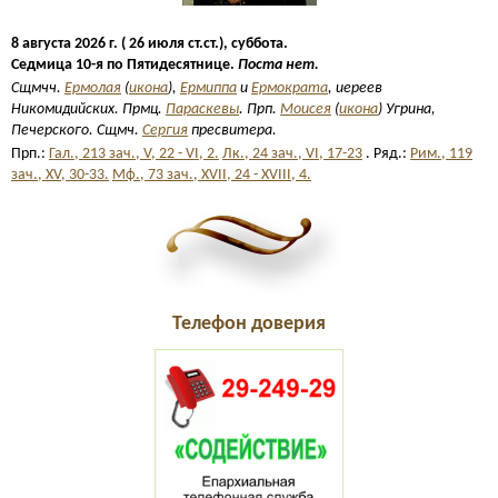
8 августа 2026 г. ( 26 июля ст.ст.), суббота.
Седмица 10-я по Пятидесятнице.
Поста нет.
Сщмчч.
Ермолая
(
икона
),
Ермиппа
и
Ермократа
, иереев
Никомидийских. Прмц.
Параскевы
. Прп.
Моисея
(
икона
) Угрина,
Печерского. Сщмч.
Сергия
пресвитера.
Прп.:
Гал., 213 зач., V, 22 - VI, 2.
Лк., 24 зач., VI, 17-23
. Ряд.:
Рим., 119
зач., XV, 30-33.
Мф., 73 зач., XVII, 24 - XVIII, 4.
Телефон доверия