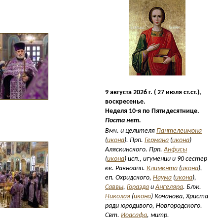
9 августа 2026 г. ( 27 июля ст.ст.),
воскресенье.
Неделя 10-я по Пятидесятнице.
Поста нет.
Вмч. и целителя
Пантелеимона
(
икона
). Прп.
Германа
(
икона
)
Аляскинского. Прп.
Анфисы
(
икона
) исп., игумении и 90 сестер
ее. Равноапп.
Климента
(
икона
),
еп. Охридского,
Наума
(
икона
),
Саввы
,
Горазда
и
Ангеляра
. Блж.
Николая
(
икона
) Кочанова, Христа
ради юродивого, Новгородского.
Свт.
Иоасафа
, митр.