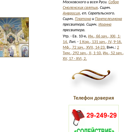
Московского и всея Руси.
Собор
Смоленских святых
. Сщмч.
Амвросия
, еп. Сарапульского.
Сщмч.
Платона
и
Пантелеимона
пресвитера. Сщмч.
Иоанна
пресвитера.
Утр. - Ев. 10-е,
Ин., 66 зач., XXI, 1-
14.
Лит. -
1 Кор., 131 зач., IV, 9-16.
Мф., 72 зач., XVII, 14-23.
Вмч.:
2
Тим., 292 зач., II, 1-10.
Ин., 52 зач.,
XV, 17 - XVI, 2.
Телефон доверия