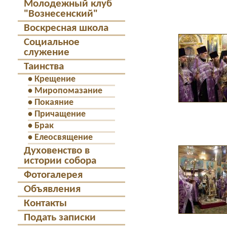
Молодежный клуб
"Вознесенский"
Воскресная школа
Социальное
служение
Таинства
•
Крещение
•
Миропомазание
•
Покаяние
•
Причащение
•
Брак
•
Елеосвящение
Духовенство в
истории собора
Фотогалерея
Объявления
Контакты
Подать записки