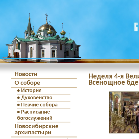
Новости
Неделя 4-я Вел
Всенощное бден
О соборе
•
История
•
Духовенство
•
Певчие собора
•
Расписание
богослужений
Новосибирские
архипастыри