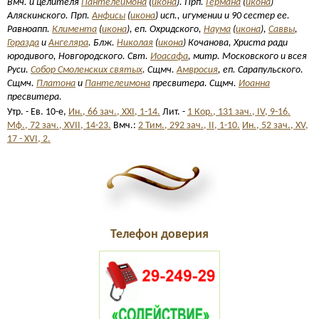
Вмч. и целителя
Пантелеимона
(
икона
). Прп.
Германа
(
икона
)
Аляскинского. Прп.
Анфисы
(
икона
) исп., игумении и 90 сестер ее.
Равноапп.
Климента
(
икона
), еп. Охридского,
Наума
(
икона
),
Саввы
,
Горазда
и
Ангеляра
. Блж.
Николая
(
икона
) Кочанова, Христа ради
юродивого, Новгородского. Свт.
Иоасафа
, митр. Московского и всея
Руси.
Собор Смоленских святых
. Сщмч.
Амвросия
, еп. Сарапульского.
Сщмч.
Платона
и
Пантелеимона
пресвитера. Сщмч.
Иоанна
пресвитера.
Утр. - Ев. 10-е,
Ин., 66 зач., XXI, 1-14.
Лит. -
1 Кор., 131 зач., IV, 9-16.
Мф., 72 зач., XVII, 14-23.
Вмч.:
2 Тим., 292 зач., II, 1-10.
Ин., 52 зач., XV,
17 - XVI, 2.
Телефон доверия