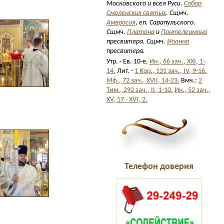
Московского и всея Руси.
Собор
Смоленских святых
. Сщмч.
Амвросия
, еп. Сарапульского.
Сщмч.
Платона
и
Пантелеимона
пресвитера. Сщмч.
Иоанна
пресвитера.
Утр. - Ев. 10-е,
Ин., 66 зач., XXI, 1-
14.
Лит. -
1 Кор., 131 зач., IV, 9-16.
Мф., 72 зач., XVII, 14-23.
Вмч.:
2
Тим., 292 зач., II, 1-10.
Ин., 52 зач.,
XV, 17 - XVI, 2.
Телефон доверия