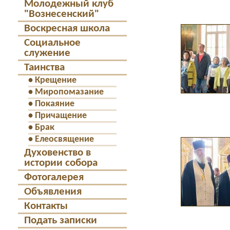
Молодежный клуб
"Вознесенский"
Воскресная школа
Социальное
служение
Таинства
•
Крещение
•
Миропомазание
•
Покаяние
•
Причащение
•
Брак
•
Елеосвящение
Духовенство в
истории собора
Фотогалерея
Объявления
Контакты
Подать записки