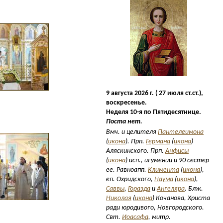
9 августа 2026 г. ( 27 июля ст.ст.),
воскресенье.
Неделя 10-я по Пятидесятнице.
Поста нет.
Вмч. и целителя
Пантелеимона
(
икона
). Прп.
Германа
(
икона
)
Аляскинского. Прп.
Анфисы
(
икона
) исп., игумении и 90 сестер
ее. Равноапп.
Климента
(
икона
),
еп. Охридского,
Наума
(
икона
),
Саввы
,
Горазда
и
Ангеляра
. Блж.
Николая
(
икона
) Кочанова, Христа
ради юродивого, Новгородского.
Свт.
Иоасафа
, митр.