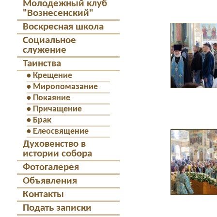
Молодежный клуб
"Вознесенский"
Воскресная школа
Социальное
служение
Таинства
•
Крещение
•
Миропомазание
•
Покаяние
•
Причащение
•
Брак
•
Елеосвящение
Духовенство в
истории собора
Фотогалерея
Объявления
Контакты
Подать записки