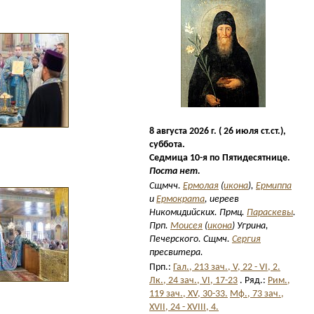
8 августа 2026 г. ( 26 июля ст.ст.),
суббота.
Седмица 10-я по Пятидесятнице.
Поста нет.
Сщмчч.
Ермолая
(
икона
),
Ермиппа
и
Ермократа
, иереев
Никомидийских. Прмц.
Параскевы
.
Прп.
Моисея
(
икона
) Угрина,
Печерского. Сщмч.
Сергия
пресвитера.
Прп.:
Гал., 213 зач., V, 22 - VI, 2.
Лк., 24 зач., VI, 17-23
. Ряд.:
Рим.,
119 зач., XV, 30-33.
Мф., 73 зач.,
XVII, 24 - XVIII, 4.