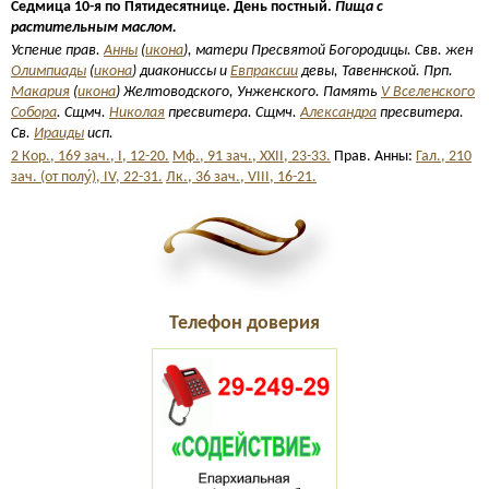
Седмица 10-я по Пятидесятнице. День постный.
Пища с
растительным маслом.
Успение прав.
Анны
(
икона
), матери Пресвятой Богородицы. Свв. жен
Олимпиады
(
икона
) диакониссы и
Евпраксии
девы, Тавеннской. Прп.
Макария
(
икона
) Желтоводского, Унженского. Память
V Вселенского
Собора
. Сщмч.
Николая
пресвитера. Сщмч.
Александра
пресвитера.
Св.
Ираиды
исп.
2 Кор., 169 зач., I, 12-20.
Мф., 91 зач., XXII, 23-33.
Прав. Анны:
Гал., 210
зач. (от полу́), IV, 22-31.
Лк., 36 зач., VIII, 16-21.
Телефон доверия