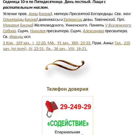
Седмица 10-я по Пятидесятнице. День постный.
Пища с
растительным маслом.
Успение прав.
Анны
(
икона
), матери Пресвятой Богородицы. Свв. жен
Олимпиады
(
икона
) диакониссы и
Евпраксии
девы, Тавеннской. Прп.
Макария
(
икона
) Желтоводского, Унженского. Память
V Вселенского
Собора
. Сщмч.
Николая
пресвитера. Сщмч.
Александра
пресвитера.
Св.
Ираиды
исп.
2 Кор., 169 зач., I, 12-20.
Мф., 91 зач., XXII, 23-33.
Прав. Анны:
Гал., 210
зач. (от полу́), IV, 22-31.
Лк., 36 зач., VIII, 16-21.
Телефон доверия