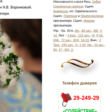
а.
Московского и всея Руси.
Собор
Смоленских святых
. Сщмч.
 Н.В. Воронковой.
Амвросия
, еп. Сарапульского.
атери.
Сщмч.
Платона
и
Пантелеимона
пресвитера. Сщмч.
Иоанна
пресвитера.
Утр. - Ев. 10-е,
Ин., 66 зач., XXI, 1-
14.
Лит. -
1 Кор., 131 зач., IV, 9-16.
Мф., 72 зач., XVII, 14-23.
Вмч.:
2
Тим., 292 зач., II, 1-10.
Ин., 52 зач.,
XV, 17 - XVI, 2.
Телефон доверия