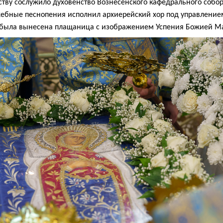
тву сослужило духовенство Вознесенского кафедрального собор
ебные песнопения исполнил архиерейский хор под управлением
я была вынесена плащаница с изображением Успения Божией М