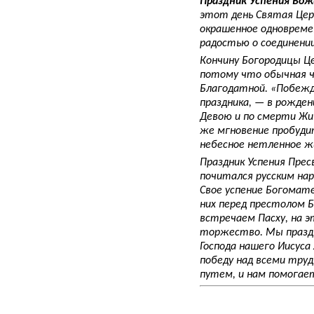
Праздник Успения Бо
этот день Святая Цер
окрашенное одновреме
радостью о соединени
Кончину Богородицы Це
потому что обычная че
Благодатной. «Побежд
праздника, — в рожде
Девою и по смерти Жив
же мгновение пробуди
небесное нетленное ж
Праздник Успения Прес
почитался русским нар
Свое успение Богомате
них перед престолом Б
встречаем Пасху, на э
торжество. Мы праздн
Господа нашего Иисуса
победу над всеми тру
путем, и нам помогае