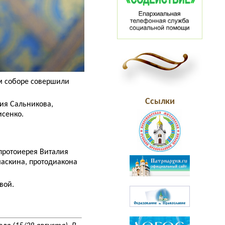
м соборе совершили
Ссылки
ия Сальникова,
сенко.
протоиерея Виталия
аскина, протодиакона
вой.