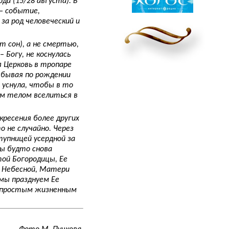
да (15/28 августа). В
— событие,
а род человеческий и
т сон), а не смертью,
 Богу, не коснулась
 Церковь в тропаре
ебывая по рождении
 уснула, чтобы в то
ым телом вселиться в
кресения более других
о не случайно. Через
тупницей усердной за
мы будто снова
той Богородицы, Ее
 Небесной, Матери
 мы празднуем Ее
непростым жизненным