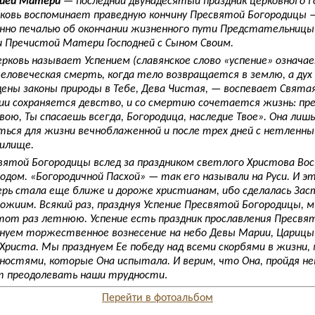
жией Матери
— последний двунадесятый праздник церковного го
ковь воспоминает праведную кончину Пресвятой Богородицы 
нно печалью об окончании жизненного пути Предстательницы з
и Пречистой Матери Господней с Сыном Своим.
рковь называет Успением (славянское слово «успение» означае
ловеческая смерть, когда тело возвращается в землю, а дух –
ены законы природы в Тебе, Дева Чистая, — воспевает Святая
нии сохраняется девство, и со смертию сочетается жизнь: пр
ою, Ты спасаешь всегда, Богородица, наследие Твое». Она лишь
ться для жизни вечноблаженной и после трех дней с нетленн
илище.
вятой Богородицы вслед за праздником светлого Христова Вос
одом. «Богородичной Пасхой» — так его называли на Руси. И эт
рь стала еще ближе и дороже христианам, ибо сделалась Зас
ожиим. Всякий раз, празднуя Успение Пресвятой Богородицы, 
тот раз летнюю. Успение есть праздник прославления Пресвя
уем торжественное вознесение на небо Девы Марии, Царицы
 Христа. Мы празднуем Ее победу над всеми скорбями в жизни,
дностями, которые Она испытала. И верим, что Она, пройдя 
т преодолевать наши трудности
.
Перейти в фотоальбом