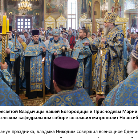
Пресвятой Владычицы нашей Богородицы и Приснодевы Марии
сенском кафедральном соборе возглавил митрополит Новоси
канун праздника, владыка Никодим совершил всенощное бдение