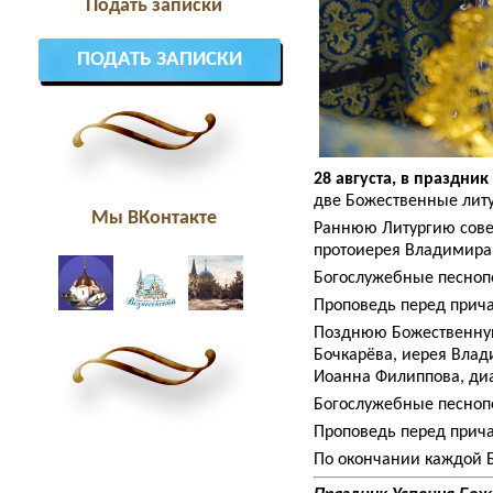
Подать записки
ПОДАТЬ ЗАПИСКИ
28 августа, в праздни
две Божественные литу
Мы ВКонтакте
Раннюю Литургию сове
протоиерея Владимира
Богослужебные песнопе
Проповедь перед прич
Позднюю Божественную
Бочкарёва, иерея Влад
Иоанна Филиппова, диа
Богослужебные песнопе
Проповедь перед прич
По окончании каждой 