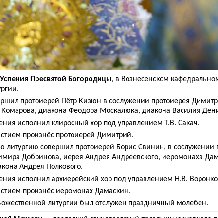
к Успения Пресвятой Богородицы
, в Вознесенском кафедрально
ргии.
ршил протоиерей Пётр Кизюн в сослужении протоиерея Димитр
 Комарова, диакона Феодора Москалюка, диакона Василия Дени
ния исполнил клиросный хор под управлением Т.В. Сакач.
астием произнёс протоиерей Димитрий.
 литургию совершил протоиерей Борис Свинин, в сослужении 
имира Добринова, иерея Андрея Андреевского, иеромонаха Дам
кона Андрея Полкового.
ния исполнил архиерейский хор под управлением Н.В. Воронко
астием произнёс иеромонах Дамаскин.
Божественной литургии был отслужен праздничный молебен.