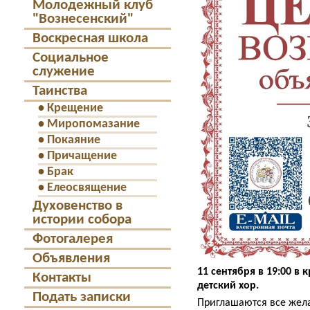
Молодежный клуб
"Вознесенский"
Воскресная школа
Социальное
служение
Таинства
•
Крещение
•
Миропомазание
•
Покаяние
•
Причащение
•
Брак
•
Елеосвящение
Духовенство в
истории собора
Фотогалерея
Объявления
11 сентября в 19:00 в
Контакты
детский хор.
Подать записки
Приглашаются все жела