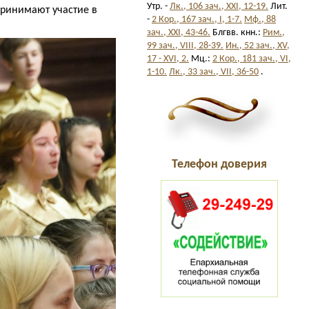
Утр. -
Лк., 106 зач., XXI, 12-19.
Лит.
принимают участие в
-
2 Кор., 167 зач., I, 1-7.
Мф., 88
зач., XXI, 43-46.
Блгвв. кнн.:
Рим.,
99 зач., VIII, 28-39.
Ин., 52 зач., XV,
17 - XVI, 2.
Мц.:
2 Кор., 181 зач., VI,
1-10.
Лк., 33 зач., VII, 36-50
.
Телефон доверия