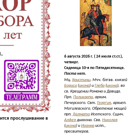
6 августа 2026 г. ( 24 июля ст.ст.),
четверг.
Седмица 10-я по Пятидесятнице.
Поста нет.
Мц.
Христины
. Мчч. блгвв. князей
Бориса
(
икона
) и
Глеба
(
икона
), во
св. Крещении Романа и Давида.
Прп.
Поликарпа
, архим.
Печерского. Свт.
Георгия
, архиеп.
Могилевского. Обретение мощей
прп.
Далмата
Исетского. Сщмч.
оится прослушивание в
Алфея
диакона. Свв.
Николая
(
икона
) и
Иоанна
испп.,
пресвитеров.