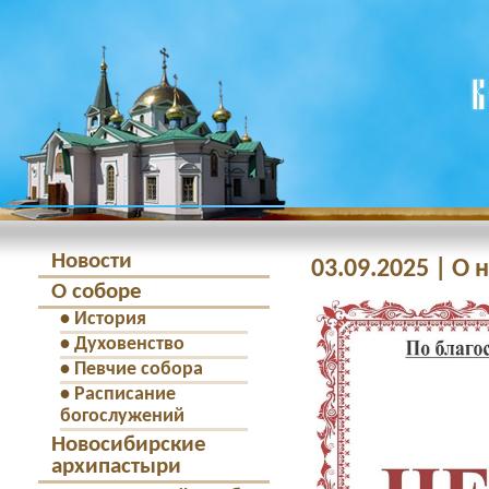
Новости
03.09.2025 | О
О соборе
•
История
•
Духовенство
•
Певчие собора
•
Расписание
богослужений
Новосибирские
архипастыри