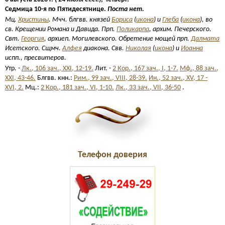
Седмица 10-я по Пятидесятнице.
Поста нет.
Мц.
Христины
. Мчч. блгвв. князей
Бориса
(
икона
) и
Глеба
(
икона
), во
св. Крещении Романа и Давида. Прп.
Поликарпа
, архим. Печерского.
Свт.
Георгия
, архиеп. Могилевского. Обретение мощей прп.
Далмата
Исетского. Сщмч.
Алфея
диакона. Свв.
Николая
(
икона
) и
Иоанна
испп., пресвитеров.
Утр. -
Лк., 106 зач., XXI, 12-19.
Лит. -
2 Кор., 167 зач., I, 1-7.
Мф., 88 зач.,
XXI, 43-46.
Блгвв. кнн.:
Рим., 99 зач., VIII, 28-39.
Ин., 52 зач., XV, 17 -
XVI, 2.
Мц.:
2 Кор., 181 зач., VI, 1-10.
Лк., 33 зач., VII, 36-50
.
Телефон доверия