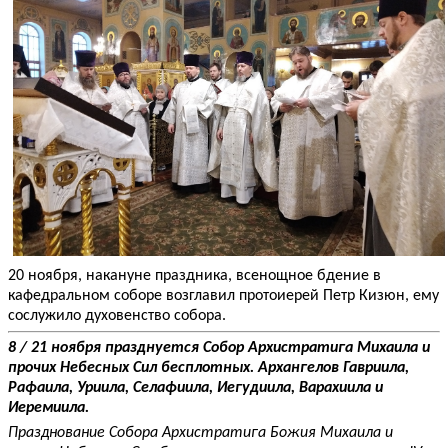
20 ноября, накануне праздника, всенощное бдение в
кафедральном соборе возглавил протоиерей Петр Кизюн, ему
сослужило духовенство собора.
8 / 21 ноября празднуется Собор Архистратига Михаила и
прочих Небесных Сил бесплотных. Архангелов Гавриила,
Рафаила, Уриила, Селафиила, Иегудиила, Варахиила и
Иеремиила.
Празднование Собора Архистратига Божия Михаила и