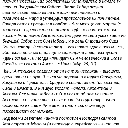
прочих Небесных Сил бесплотных установлено в начале IV
века на Лаодикийском Соборе. Этот Собор осудил
еретическое поклонение ангелам как творцам и
правителям мира и утвердил православное их почитание.
Совершается праздник в ноябре – 9-м месяце от марта (с
которого в древности начинался год) – в соответствии с
числом 9-ти чинов Ангельских. 8-й день месяца указывает на
будущий Собор всех Сил Небесных в день Страшного Суда
Божия, который святые отцы называют «днем восьмым»,
ибо после века сего, идущего седмицами дней, наступит
«день осмый», и тогда «приидет Сын Человеческий в Славе
Своей и вси святии Ангелы с Ним» (Мф. 25, 31).
Чины Ангельские разделяются на три иерархии – высшую,
среднюю и низшую. В высшую иерархию входят Серафимы,
Херувимы и Престолы. Среднюю составляют Господства,
Силы и Власти. В низшую входят Начала, Архангелы и
Ангелы. Все чины Небесных Сил носят общее название
Ангелов – по сути своего служения. Господь открывает
Свою волю высшим Ангелам, а они, в свою очередь,
просвещают остальных.
Над всеми девятью чинами поставлен Господом святой
Архистратиг Михаил (в переводе с еврейского – «кто как