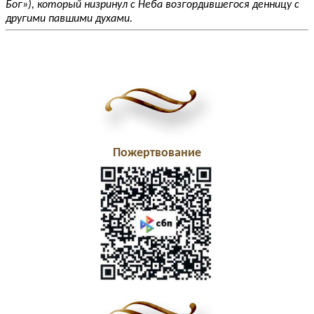
Бог»), который низринул с Неба возгордившегося денницу с
другими павшими духами.
Пожертвование