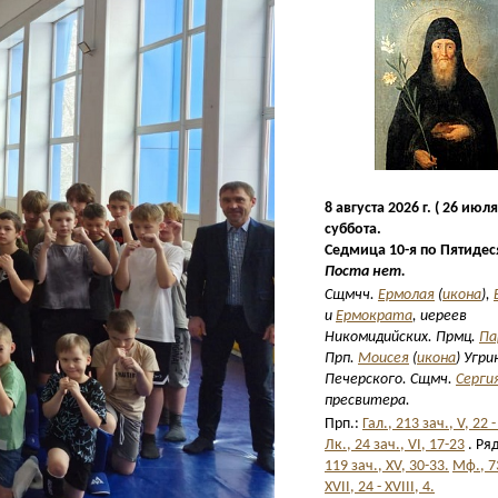
8 августа 2026 г. ( 26 июля 
суббота.
Седмица 10-я по Пятидес
Поста нет.
Сщмчч.
Ермолая
(
икона
),
и
Ермократа
, иереев
Никомидийских. Прмц.
Па
Прп.
Моисея
(
икона
) Угри
Печерского. Сщмч.
Серги
пресвитера.
Прп.:
Гал., 213 зач., V, 22 -
Лк., 24 зач., VI, 17-23
. Ря
119 зач., XV, 30-33.
Мф., 7
XVII, 24 - XVIII, 4.