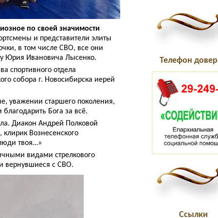
диозное по своей значимости
ортсмены и представители элиты
чки, в том числе СВО, все они
су Юрия Ивановича Лысенко.
Телефон довер
ва спортивного отдела
ого собора г. Новосибирска иерей
не, уважении старшего поколения,
 благодарить Бога за всë.
ала. Диакон Андрей Полковой
, клирик Вознесенского
 люди твоя…»
ичными видами стрелкового
и вернувшиеся с СВО.
Ссылки