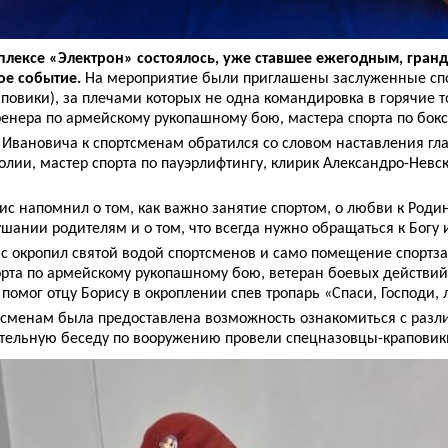
мплексе «Электрон» состоялось, уже ставшее ежегодным, гран
ое событие.
На мероприятие были приглашены заслуженные сп
повики), за плечами которых не одна командировка в горячие то
енера по армейскому рукопашному бою, мастера спорта по бок
вановича к спортсменам обратился со словом наставления гла
лии, мастер спорта по пауэрлифтингу, клирик Александро-Невск
рис напомнил о том, как важно занятие спортом, о любви к Роди
ании родителям и о том, что всегда нужно обращаться к Богу и
ис окропил святой водой спортсменов и само помещение спортз
орта по армейскому рукопашному бою, ветеран боевых действий
 помог отцу Борису в окроплении спев тропарь «Спаси, Господи,
тсменам была предоставлена возможность ознакомиться с разл
тельную беседу по вооружению провели спецназовцы-краповик