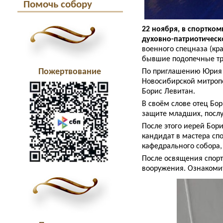
Помочь собору
22 ноября, в спортко
духовно-патриотическ
военного спецназа (кра
бывшие подопечные тр
Пожертвование
По приглашению Юрия И
Новосибирской митропо
Борис Левитан.
В своëм слове отец Бо
защите младших, послуш
После этого иерей Бор
кандидат в мастера сп
кафедрального собора,
После освящения спор
вооружения. Ознакоми