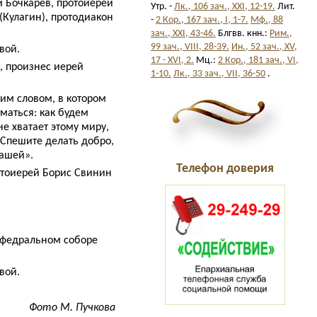
й Бочкарёв, протоиерей
Утр. -
Лк., 106 зач., XXI, 12-19.
Лит.
Кулагин), протодиакон
-
2 Кор., 167 зач., I, 1-7.
Мф., 88
зач., XXI, 43-46.
Блгвв. кнн.:
Рим.,
99 зач., VIII, 28-39.
Ин., 52 зач., XV,
вой.
17 - XVI, 2.
Мц.:
2 Кор., 181 зач., VI,
, произнес иерей
1-10.
Лк., 33 зач., VII, 36-50
.
им словом, в котором
маться: как будем
е хватает этому миру,
Спешите делать добро,
нашей».
Телефон доверия
тоиерей Борис Свинин
афедральном соборе
вой.
Фото М. Пучкова