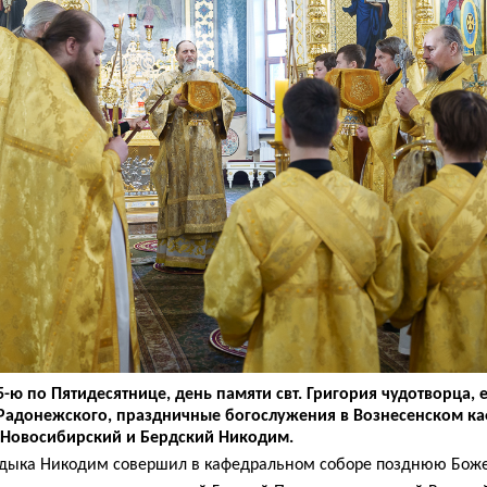
5-ю по Пятидесятнице, день памяти свт. Григория чудотворца, 
 Радонежского, праздничные богослужения в Вознесенском к
 Новосибирский и Бердский Никодим.
адыка Никодим совершил в кафедральном соборе позднюю Боже