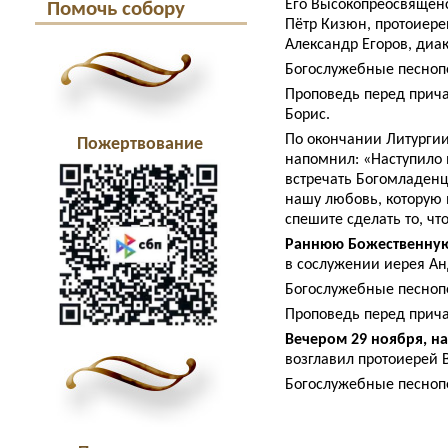
Его Высокопреосвященс
Помочь собору
Пётр Кизюн, протоиере
Александр Егоров, диа
Богослужебные песнопе
Проповедь перед прича
Борис.
По окончании Литургии
Пожертвование
напомнил: «Наступило 
встречать Богомладенц
нашу любовь, которую
спешите сделать то, чт
Раннюю Божественную
в сослужении иерея Ан
Богослужебные песнопе
Проповедь перед прича
Вечером 29 ноября, н
возглавил протоиерей 
Богослужебные песнопе