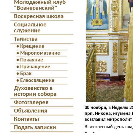
Молодежный клуб
"Вознесенский"
Воскресная школа
Социальное
служение
Таинства
•
Крещение
•
Миропомазание
•
Покаяние
•
Причащение
•
Брак
•
Елеосвящение
Духовенство в
истории собора
Фотогалерея
30 ноября, в Неделю 2
Объявления
прп. Никона, игумена
Контакты
возглавил митрополит
Подать записки
В воскресный день вл