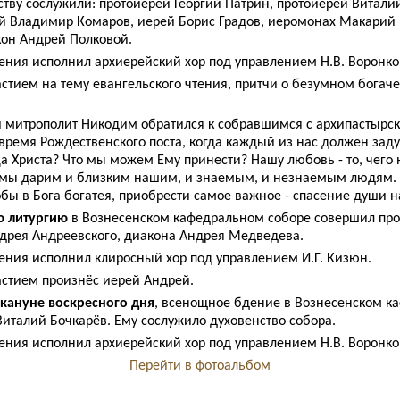
тву сослужили: протоиерей Георгий Патрин, протоиерей Витали
й Владимир Комаров, иерей Борис Градов, иеромонах Макарий (
кон Андрей Полковой.
ния исполнил архиерейский хор под управлением Н.В. Воронко
стием на тему евангельского чтения, притчи о безумном богаче
 митрополит Никодим обратился к собравшимся с архипастырск
время Рождественского поста, когда каждый из нас должен заду
а Христа? Что мы можем Ему принести? Нашу любовь - то, чего н
 мы дарим и близким нашим, и знаемым, и незнаемым людям. 
обы в Бога богатея, приобрести самое важное - спасение души 
 литургию
в Вознесенском кафедральном соборе совершил про
дрея Андреевского, диакона Андрея Медведева.
ния исполнил клиросный хор под управлением И.Г. Кизюн.
стием произнёс иерей Андрей.
акануне воскресного дня
, всенощное бдение в Вознесенском к
Виталий Бочкарёв. Ему сослужило духовенство собора.
ния исполнил архиерейский хор под управлением Н.В. Воронко
Перейти в фотоальбом