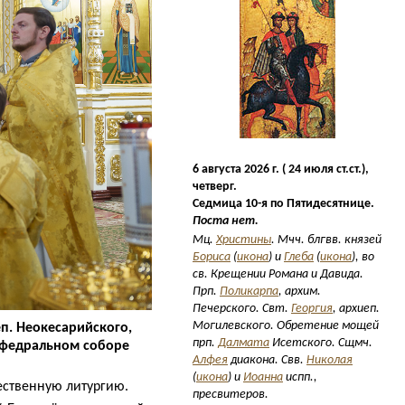
6 августа 2026 г. ( 24 июля ст.ст.),
четверг.
Седмица 10-я по Пятидесятнице.
Поста нет.
Мц.
Христины
. Мчч. блгвв. князей
Бориса
(
икона
) и
Глеба
(
икона
), во
св. Крещении Романа и Давида.
Прп.
Поликарпа
, архим.
Печерского. Свт.
Георгия
, архиеп.
Могилевского. Обретение мощей
еп. Неокесарийского,
прп.
Далмата
Исетского. Сщмч.
афедральном соборе
Алфея
диакона. Свв.
Николая
(
икона
) и
Иоанна
испп.,
ственную литургию.
пресвитеров.