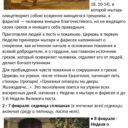
18, 10-14), в
которой мытарь
олицетворяет собою искренне кающегося грешника, а
фарисей — человека внешне благочестивого, но не видящего
своих грехов и мнящего себя праведным.
Приготовляя людей к посту и покаянию, Церковь в первую
Неделю примером мытаря и фарисея напоминает о
смирении, как истинном начале и основании покаяния и
всякой добродетели, и о гордыне, как главном источнике
грехов, который оскверняет человека, отдаляет его от людей,
делает богоотступником.
Для пробуждения чувств покаяния и сокрушения о грехах
Церковь на утрени, после чтения Евангелия, начинает петь
стихиры (тропари)
«Покаяния отверзи ми двери,
Жизнодавче…»
. Это песнопение поется на утрени всех
воскресных дней, начиная с Недели о мытаре и фарисее и до
5-й Недели Великого поста.
2 - 7 февраля: седмица сплошная
(в течение всей седмицы,
включая среду и пятницу, поста нет)
.
• 8 февраля -
Неделя о