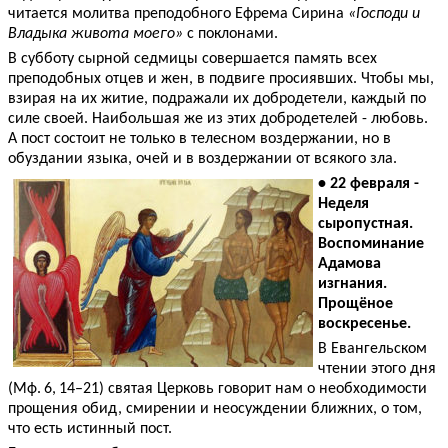
читается молитва преподобного Ефрема Сирина
«Господи и
Владыка живота моего»
с поклонами.
В субботу сырной седмицы совершается память всех
преподобных отцев и жен, в подвиге просиявших. Чтобы мы,
взирая на их житие, подражали их добродетели, каждый по
силе своей. Наибольшая же из этих добродетелей - любовь.
А пост состоит не только в телесном воздержании, но в
обуздании языка, очей и в воздержании от всякого зла.
• 22 февраля -
Неделя
сыропустная.
Воспоминание
Адамова
изгнания.
Прощёное
воскресенье.
В Евангельском
чтении этого дня
(Мф. 6, 14–21) святая Церковь говорит нам о необходимости
прощения обид, смирении и неосуждении ближних, о том,
что есть истинный пост.