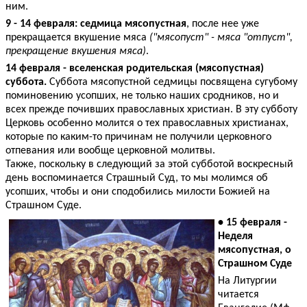
ним.
9 - 14 февраля: седмица мясопустная
, после нее уже
прекращается вкушение мяса
("мясопуст" - мяса "отпуст",
прекращение вкушения мяса)
.
14 февраля - вселенская родительская (мясопустная)
суббота.
Суббота мясопустной седмицы посвящена сугубому
поминовению усопших, не только наших сродников, но и
всех прежде почивших православных христиан. В эту субботу
Церковь особенно молится о тех православных христианах,
которые по каким-то причинам не получили церковного
отпевания или вообще церковной молитвы.
Также, поскольку в следующий за этой субботой воскресный
день воспоминается Страшный Суд, то мы молимся об
усопших, чтобы и они сподобились милости Божией на
Страшном Суде.
• 15 февраля -
Неделя
мясопустная, о
Страшном Суде
На Литургии
читается