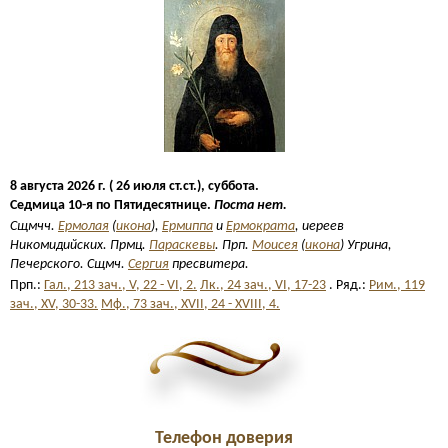
8 августа 2026 г. ( 26 июля ст.ст.), суббота.
Седмица 10-я по Пятидесятнице.
Поста нет.
Сщмчч.
Ермолая
(
икона
),
Ермиппа
и
Ермократа
, иереев
Никомидийских. Прмц.
Параскевы
. Прп.
Моисея
(
икона
) Угрина,
Печерского. Сщмч.
Сергия
пресвитера.
Прп.:
Гал., 213 зач., V, 22 - VI, 2.
Лк., 24 зач., VI, 17-23
. Ряд.:
Рим., 119
зач., XV, 30-33.
Мф., 73 зач., XVII, 24 - XVIII, 4.
Телефон доверия