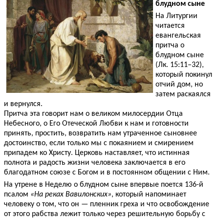
блудном сыне
На Литургии
читается
евангельская
притча о
блудном сыне
(Лк. 15:11–32),
который покинул
отчий дом, но
затем раскаялся
и вернулся.
Притча эта говорит нам о великом милосердии Отца
Небесного, о Его Отеческой Любви к нам и готовности
принять, простить, возвратить нам утраченное сыновнее
достоинство, если только мы с покаянием и смирением
припадем ко Христу. Церковь наставляет, что истинная
полнота и радость жизни человека заключается в его
благодатном союзе с Богом и в постоянном общении с Ним.
На утрене в Неделю о блудном сыне впервые поется 136-й
псалом
«На реках Вавилонских»
, который напоминает
человеку о том, что он — пленник греха и что освобождение
от этого рабства лежит только через решительную борьбу с