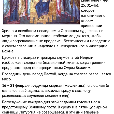
Евангелие (Мф.
25: 31–46),
которое
напоминает о
втором
пришествии
Христа и всеобщем последнем и Страшном суде живых и
мертвых. Это напоминание необходимо для того, чтобы
люди согрешающие не предались беспечности и нерадению
о своем спасении в надежде на неизреченное милосердие
Божие.
Церковь в стихирах и тропарях службы этой Недели
изображает следствия беззаконной жизни, когда грешник
предстанет пред нелицеприятным Судом Божиим.
Последний день перед Пасхой, когда на трапезе разрешается
мясо.
16 – 21 февраля: седмица сырная (масленица)
, сплошная (
в
течение всей седмицы, включая среду и пятницу,
разрешается вкушение молока и яиц
).
Богослужение каждого дня этой седмицы готовит нас к
предстоящему Великому посту. В среду и в пятницу сырной
седмицы Литургия не совершается, в эти дни впервые