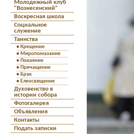
Молодежный клуб
"Вознесенский"
Воскресная школа
Социальное
служение
Таинства
•
Крещение
•
Миропомазание
•
Покаяние
•
Причащение
•
Брак
•
Елеосвящение
Духовенство в
истории собора
Фотогалерея
Объявления
Контакты
Подать записки