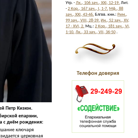
Утр. -
Лк., 106 зач., XXI, 12-19.
Лит.
-
2 Кор., 167 зач., I, 1-7.
Мф., 88
зач., XXI, 43-46.
Блгвв. кнн.:
Рим.,
99 зач., VIII, 28-39.
Ин., 52 зач., XV,
17 - XVI, 2.
Мц.:
2 Кор., 181 зач., VI,
1-10.
Лк., 33 зач., VII, 36-50
.
Телефон доверия
ей Петр Кизюн.
бирской епархии,
а с днём рождения:
лушание ключаря
озидается церковная