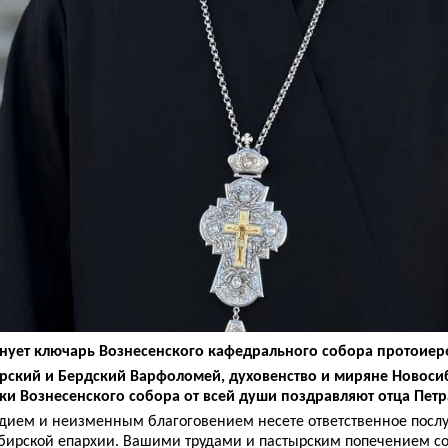
нует ключарь Вознесенского кафедрального собора протоиер
ский и Бердский Варфоломей, духовенство и миряне Новоси
ки Вознесенского собора от всей души поздравляют отца Петр
рдием и неизменным благоговением несете ответственное пос
бирской епархии. Вашими трудами и пастырским попечением с