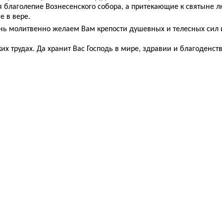
 благолепие Вознесенского собора, а притекающие к святыне 
е в вере.
ень молитвенно желаем Вам крепости душевных и телесных сил
х трудах. Да хранит Вас Господь в мире, здравии и благоденст