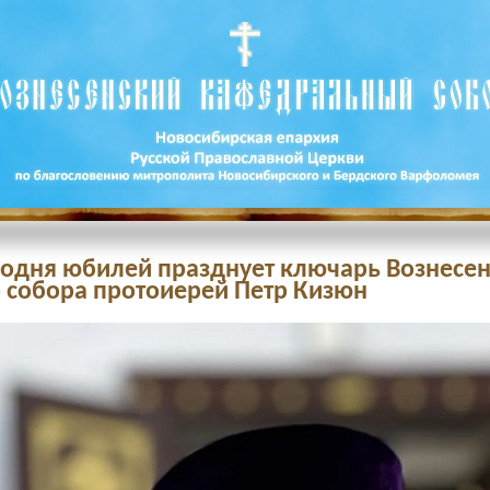
егодня юбилей празднует ключарь Вознесе
 собора протоиерей Петр Кизюн