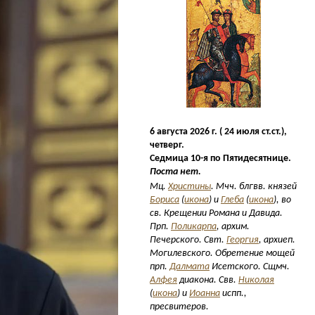
6 августа 2026 г. ( 24 июля ст.ст.),
четверг.
Седмица 10-я по Пятидесятнице.
Поста нет.
Мц.
Христины
. Мчч. блгвв. князей
Бориса
(
икона
) и
Глеба
(
икона
), во
св. Крещении Романа и Давида.
Прп.
Поликарпа
, архим.
Печерского. Свт.
Георгия
, архиеп.
Могилевского. Обретение мощей
прп.
Далмата
Исетского. Сщмч.
Алфея
диакона. Свв.
Николая
(
икона
) и
Иоанна
испп.,
пресвитеров.