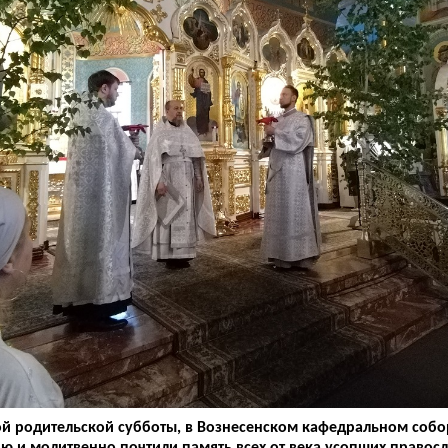
кой родительской субботы, в Вознесенском кафедральном соб
ю и молитвенно почтили память всех от века усопших правосл