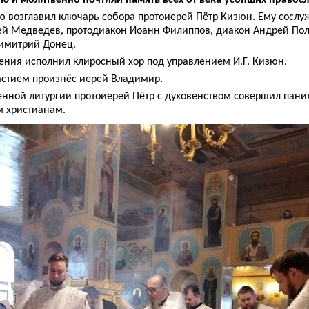
ю возглавил ключарь собора протоиерей Пётр Кизюн. Ему сосл
ей Медведев, протодиакон Иоанн Филиппов, диакон Андрей Пол
Димитрий Донец.
ния исполнил клиросный хор под управлением И.Г. Кизюн.
астием произнёс иерей Владимир.
нной литургии протоиерей Пётр с духовенством совершил паних
 христианам.