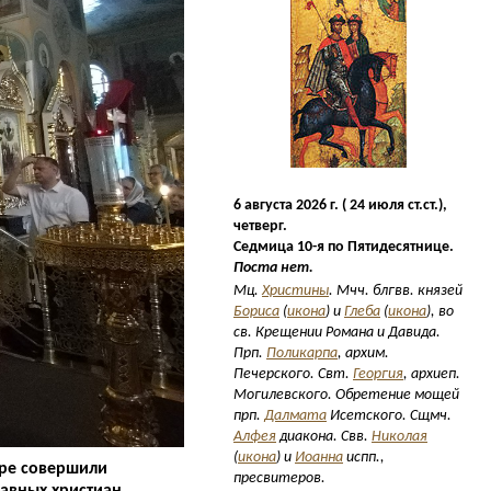
6 августа 2026 г. ( 24 июля ст.ст.),
четверг.
Седмица 10-я по Пятидесятнице.
Поста нет.
Мц.
Христины
. Мчч. блгвв. князей
Бориса
(
икона
) и
Глеба
(
икона
), во
св. Крещении Романа и Давида.
Прп.
Поликарпа
, архим.
Печерского. Свт.
Георгия
, архиеп.
Могилевского. Обретение мощей
прп.
Далмата
Исетского. Сщмч.
Алфея
диакона. Свв.
Николая
(
икона
) и
Иоанна
испп.,
оре совершили
пресвитеров.
авных христиан.