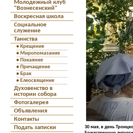
Молодежный клуб
"Вознесенский"
Воскресная школа
Социальное
служение
Таинства
•
Крещение
•
Миропомазание
•
Покаяние
•
Причащение
•
Брак
•
Елеосвящение
Духовенство в
истории собора
Фотогалерея
Объявления
Контакты
Подать записки
30 мая, в день Троиц
Божественную литурги