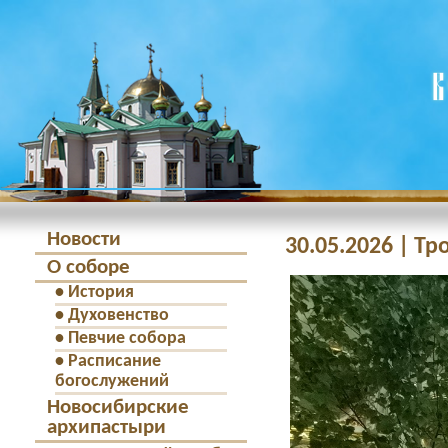
Новости
30.05.2026 | Т
О соборе
•
История
•
Духовенство
•
Певчие собора
•
Расписание
богослужений
Новосибирские
архипастыри