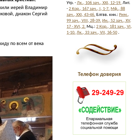
Утр. -
Лк., 106 зач., XXI, 12-19.
Лит.
ужили иерей Владимир
-
2 Кор., 167 зач., I, 1-7.
Мф., 88
ковой, диакон Сергий
зач., XXI, 43-46.
Блгвв. кнн.:
Рим.,
99 зач., VIII, 28-39.
Ин., 52 зач., XV,
17 - XVI, 2.
Мц.:
2 Кор., 181 зач., VI,
1-10.
Лк., 33 зач., VII, 36-50
.
иду по всем от века
Телефон доверия