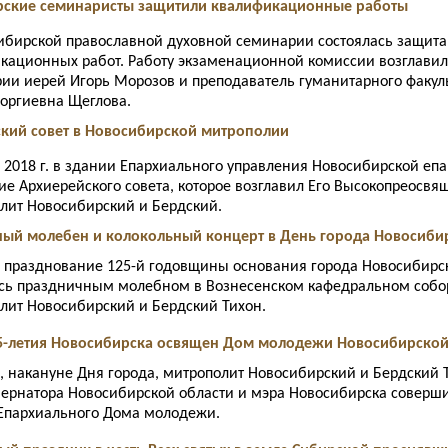
ирские семинаристы защитили квалификационные работы
ибирской православной духовной семинарии состоялась защит
кационных работ. Работу экзаменационной комиссии возглавил
ии иерей Игорь Морозов и преподаватель гуманитарного факульт
еоргиевна Щеглова.
йский совет в Новосибирской митрополии
 2018 г. в здании Епархиального управления Новосибирской епа
ие Архиерейского совета, которое возглавил Его Высокопреосвя
лит Новосибирский и Бердский.
чный молебен и колокольный концерт в День города Новосиби
 празднование 125-й годовщины основания города Новосибирс
сь праздничным молебном в Вознесенском кафедральном собор
лит Новосибирский и Бердский Тихон.
 125-летия Новосибирска освящен Дом молодежи Новосибирско
, накануне Дня города, митрополит Новосибирский и Бердский Т
бернатора Новосибирской области и мэра Новосибирска соверш
Епархиального Дома молодежи.