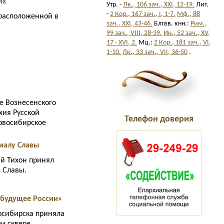
их
Утр. -
Лк., 106 зач., XXI, 12-19.
Лит.
-
2 Кор., 167 зач., I, 1-7.
Мф., 88
 расположенной в
зач., XXI, 43-46.
Блгвв. кнн.:
Рим.,
99 зач., VIII, 28-39.
Ин., 52 зач., XV,
17 - XVI, 2.
Мц.:
2 Кор., 181 зач., VI,
1-10.
Лк., 33 зач., VII, 36-50
.
ле Вознесенского
хия Русской
Телефон доверия
овосибирское
иалу Славы
ий Тихон принял
 Славы.
 будущее России»
осибирска приняла