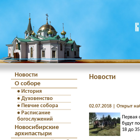
Новости
Новости
О соборе
•
История
•
Духовенство
•
Певчие собора
02.07.2018 | Открыт 
•
Расписание
Первая 
богослужений
будут п
Новосибирские
18 до 35
архипастыри