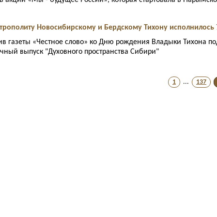
 в акции «Мы - будущее России», которая стартовала в Нарымск
итрополиту Новосибирскому и Бердскому Тихону исполнилось 
ив газеты «Честное слово» ко Дню рождения Владыки Тихона п
чный выпуск "Духовного пространства Сибири"
1
...
137