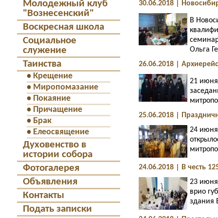
Молодежный клуб
30.06.2018 | Новосиб
"Вознесенский"
В Новос
Воскресная школа
квалифи
Социальное
семинар
служение
Ольга Г
Таинства
26.06.2018 | Архиере
•
Крещение
21 июня
•
Миропомазание
заседан
•
Покаяние
митропо
•
Причащение
25.06.2018 | Праздни
•
Брак
24 июня
•
Елеосвящение
открыло
Духовенство в
митропо
истории собора
Фотогалерея
24.06.2018 | В честь
Объявления
23 июня
врио гу
Контакты
здания 
Подать записки