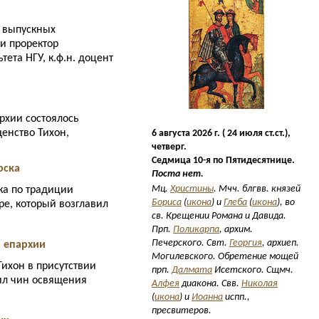
а выпускных
и проректор
ета НГУ, к.ф.н. доцент
рхии состоялось
щенство Тихон,
6 августа 2026 г. ( 24 июля ст.ст.),
четверг.
Седмица 10-я по Пятидесятнице.
рска
Поста нет.
Мц.
Христины
. Мчч. блгвв. князей
ка по традиции
Бориса
(
икона
) и
Глеба
(
икона
), во
е, который возглавил
св. Крещении Романа и Давида.
Прп.
Поликарпа
, архим.
Печерского. Свт.
Георгия
, архиеп.
й епархии
Могилевского. Обретение мощей
ихон в присутствии
прп.
Далмата
Исетского. Сщмч.
ил чин освящения
Алфея
диакона. Свв.
Николая
(
икона
) и
Иоанна
испп.,
пресвитеров.