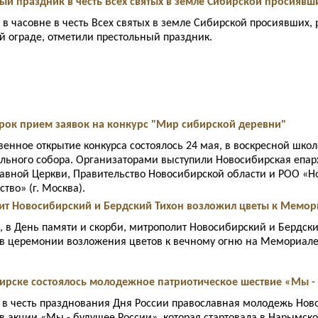
ный праздник в честь Всех святых в земле Сибирской просиявш
 в часовне в честь Всех святых в земле Сибирской просиявших,
й ограде, отметили престольный праздник.
срок прием заявок на конкурс "Мир сибирской деревни"
венное открытие конкурса состоялось 24 мая, в воскресной шко
льного собора. Организаторами выступили Новосибирская епар
авной Церкви, Правительство Новосибирской области и РОО «Н
тво» (г. Москва).
лит Новосибирский и Бердский Тихон возложил цветы к Мемор
, в День памяти и скорби, митрополит Новосибирский и Бердск
 в церемонии возложения цветов к вечному огню на Мемориале
ибирске состоялось молодежное патриотическое шествие «Мы -
 в честь празднования Дня России православная молодежь Нов