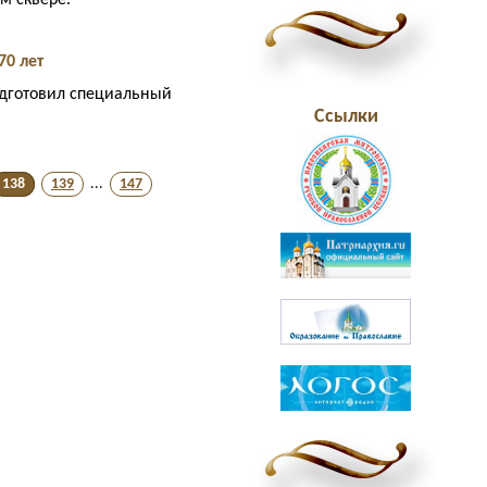
ом сквере.
70 лет
одготовил специальный
Ссылки
138
139
...
147