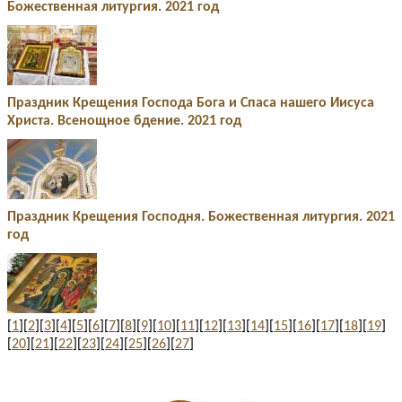
Божественная литургия. 2021 год
Праздник Крещения Господа Бога и Спаса нашего Иисуса
Христа. Всенощное бдение. 2021 год
Праздник Крещения Господня. Божественная литургия. 2021
год
[
1
][
2
][
3
][
4
][
5
][
6
][
7
][
8
][
9
][
10
][
11
][
12
][
13
][
14
][
15
][
16
][
17
][
18
][
19
]
[
20
][
21
][
22
][
23
][
24
][
25
][
26
][
27
]