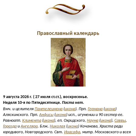
Православный календарь
9 августа 2026 г. ( 27 июля ст.ст.), воскресенье.
Неделя 10-я по Пятидесятнице.
Поста нет.
Вмч. и целителя
Пантелеимона
(
икона
). Прп.
Германа
(
икона
)
Аляскинского. Прп.
Анфисы
(
икона
) исп., игумении и 90 сестер ее.
Равноапп.
Климента
(
икона
), еп. Охридского,
Наума
(
икона
),
Саввы
,
Горазда
и
Ангеляра
. Блж.
Николая
(
икона
) Кочанова, Христа ради
юродивого, Новгородского. Свт.
Иоасафа
, митр. Московского и всея