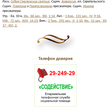
Руси.
Собор Смоленских святых
. Сщмч.
Амвросия
, еп. Сарапульского.
Сщмч.
Платона
и
Пантелеимона
пресвитера. Сщмч.
Иоанна
пресвитера.
Утр. - Ев. 10-е,
Ин., 66 зач., XXI, 1-14.
Лит. -
1 Кор., 131 зач., IV, 9-16.
Мф., 72 зач., XVII, 14-23.
Вмч.:
2 Тим., 292 зач., II, 1-10.
Ин., 52 зач., XV,
17 - XVI, 2.
Телефон доверия