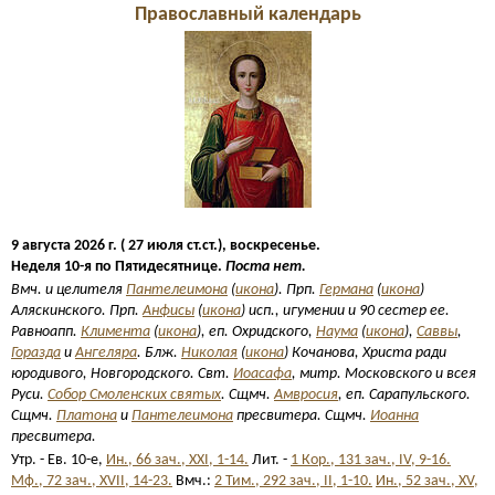
Православный календарь
9 августа 2026 г. ( 27 июля ст.ст.), воскресенье.
Неделя 10-я по Пятидесятнице.
Поста нет.
Вмч. и целителя
Пантелеимона
(
икона
). Прп.
Германа
(
икона
)
Аляскинского. Прп.
Анфисы
(
икона
) исп., игумении и 90 сестер ее.
Равноапп.
Климента
(
икона
), еп. Охридского,
Наума
(
икона
),
Саввы
,
Горазда
и
Ангеляра
. Блж.
Николая
(
икона
) Кочанова, Христа ради
юродивого, Новгородского. Свт.
Иоасафа
, митр. Московского и всея
Руси.
Собор Смоленских святых
. Сщмч.
Амвросия
, еп. Сарапульского.
Сщмч.
Платона
и
Пантелеимона
пресвитера. Сщмч.
Иоанна
пресвитера.
Утр. - Ев. 10-е,
Ин., 66 зач., XXI, 1-14.
Лит. -
1 Кор., 131 зач., IV, 9-16.
Мф., 72 зач., XVII, 14-23.
Вмч.:
2 Тим., 292 зач., II, 1-10.
Ин., 52 зач., XV,