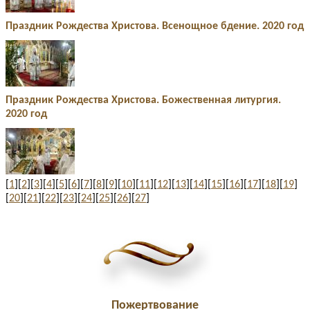
Праздник Рождества Христова. Всенощное бдение. 2020 год
Праздник Рождества Христова. Божественная литургия.
2020 год
[
1
][
2
][
3
][
4
][
5
][
6
][
7
][
8
][
9
][
10
][
11
][
12
][
13
][
14
][
15
][
16
][
17
][
18
][
19
]
[
20
][
21
][
22
][
23
][
24
][
25
][
26
][
27
]
Пожертвование