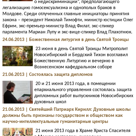
о недискриминации”, предполагающего
легализацию гомосексуализма и однополых браков в
Молдове. Среди отлученных главные инициаторы принятия
закона – президент Николай Тимофти, министр юстиции Олег
Ефрим, экс-премьер-министр Влад Филат, экс-спикер
парламента Мариан Лупу и экс-вице-спикер Влад Плахотнюк.
24.06.2013 | Божественная литургия в день Святой Троицы
23 июня в день Святой Троицы Митрополит
Новосибирский и Бердский Тихон возглавил
Божественную Литургию и вечерню в
Вознесенском кафедральном соборе
21.06.2013 | Состоялась защита дипломов
20 и 21 июня 2013 года, в помещении
епархиального управления состоялась защита
дипломных работ выпускников Новосибирских
духовных школ
21.06.2013 | Святейший Патриарх Кирилл: Духовные школы
должны быть признаны государством и обществом как
научно-интеллектуальные гуманитарные центры
21 июня 2013 года в Храме Христа Спасителя