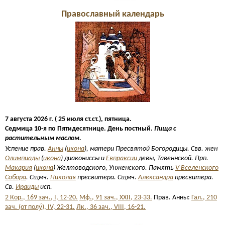
Православный календарь
7 августа 2026 г. ( 25 июля ст.ст.), пятница.
Седмица 10-я по Пятидесятнице. День постный.
Пища с
растительным маслом.
Успение прав.
Анны
(
икона
), матери Пресвятой Богородицы. Свв. жен
Олимпиады
(
икона
) диакониссы и
Евпраксии
девы, Тавеннской. Прп.
Макария
(
икона
) Желтоводского, Унженского. Память
V Вселенского
Собора
. Сщмч.
Николая
пресвитера. Сщмч.
Александра
пресвитера.
Св.
Ираиды
исп.
2 Кор., 169 зач., I, 12-20.
Мф., 91 зач., XXII, 23-33.
Прав. Анны:
Гал., 210
зач. (от полу́), IV, 22-31.
Лк., 36 зач., VIII, 16-21.