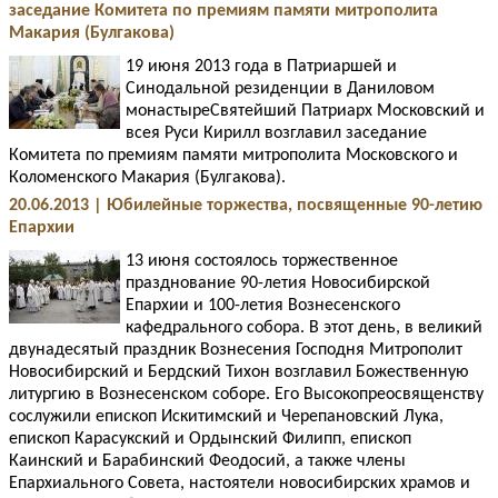
заседание Комитета по премиям памяти митрополита
Макария (Булгакова)
19 июня 2013 года в Патриаршей и
Синодальной резиденции в Даниловом
монастыреСвятейший Патриарх Московский и
всея Руси Кирилл возглавил заседание
Комитета по премиям памяти митрополита Московского и
Коломенского Макария (Булгакова).
20.06.2013 | Юбилейные торжества, посвященные 90-летию
Епархии
13 июня состоялось торжественное
празднование 90-летия Новосибирской
Епархии и 100-летия Вознесенского
кафедрального собора. В этот день, в великий
двунадесятый праздник Вознесения Господня Митрополит
Новосибирский и Бердский Тихон возглавил Божественную
литургию в Вознесенском соборе. Его Высокопреосвященству
сослужили епископ Искитимский и Черепановский Лука,
епископ Карасукский и Ордынский Филипп, епископ
Каинский и Барабинский Феодосий, а также члены
Епархиального Совета, настоятели новосибирских храмов и